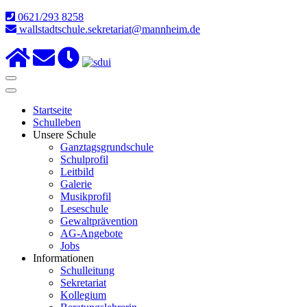
0621/293 8258
wallstadtschule.sekretariat@mannheim.de
Startseite
Schulleben
Unsere Schule
Ganztagsgrundschule
Schulprofil
Leitbild
Galerie
Musikprofil
Leseschule
Gewaltprävention
AG-Angebote
Jobs
Informationen
Schulleitung
Sekretariat
Kollegium