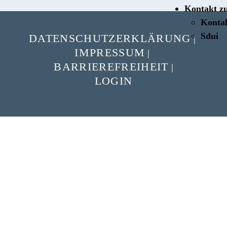
Kontakt z
Konta
Sdui
DATENSCHUTZERKLÄRUNG
|
IMPRESSUM
|
BARRIEREFREIHEIT
|
LOGIN