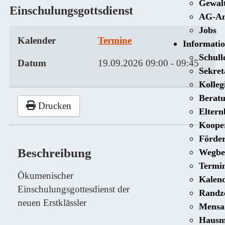
Gewal
Einschulungsgottsdienst
AG-An
Jobs
Kalender
Termine
Informati
Schull
Datum
19.09.2026
09:00
-
09:45
Sekret
Kolle
Beratu
Drucken
Eltern
Kooper
Förder
Beschreibung
Wegbe
Termi
Ökumenischer
Kalen
Einschulungsgottesdienst der
Randz
neuen Erstklässler
Mensa
Hausm