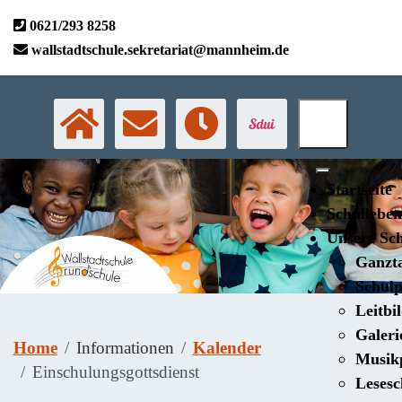
0621/293 8258
wallstadtschule.sekretariat@mannheim.de
Startseite
Schulleben
Unsere Sc
Ganzt
Schulp
Leitbi
Galeri
Home
Informationen
Kalender
Musikp
Einschulungsgottsdienst
Lesesc