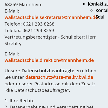
Kontakt z
68259 Mannheim
Konta
E-Mail:
Sdui
wallstadtschule.sekretariat@mannheim.de
Telefon: 0621 293 8258
Telefax: 0621 293 8259
Vertretungsberechtigter - Schulleiter: Herr
Strehle,
E-Mail:
wallstadtschule.direktion@mannheim.de
Unsere
Datenschutzbeauftragte
erreichen
Sie unter
datenschutz@ssa-ma.kv.bwl.de
oder unserer Postadresse mit dem Zusatz
"die Datenschutzbeauftragte".
1. Ihre Rechte
2. Datenerhebung- und Verarbeitung bei