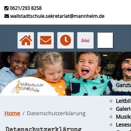
0621/293 8258
wallstadtschule.sekretariat@mannheim.de
Startseite
Schullebe
Unsere Sc
Ganzt
Schulp
Leitbi
Galeri
Home
Datenschutzerklärung
Musikp
Leses
Datenschutzerklärung