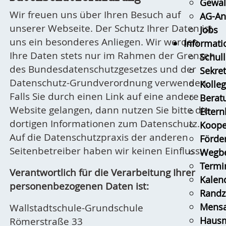
Gewal
Wir freuen uns über Ihren Besuch auf
AG-An
unserer Webseite. Der Schutz Ihrer Daten ist
Jobs
uns ein besonderes Anliegen. Wir werden
Informati
Ihre Daten stets nur im Rahmen der Grenzen
Schull
des Bundesdatenschutzgesetzes und der
Sekret
Datenschutz-Grundverordnung verwenden.
Kolle
Falls Sie durch einen Link auf eine andere
Berat
Website gelangen, dann nutzen Sie bitte die
Eltern
dortigen Informationen zum Datenschutz.
Koope
Auf die Datenschutzpraxis der anderen
Förder
Seitenbetreiber haben wir keinen Einfluss.
Wegbe
Termi
Verantwortlich für die Verarbeitung Ihrer
Kalen
personenbezogenen Daten ist:
Randz
Mens
Wallstadtschule-Grundschule
Hausm
Römerstraße 33