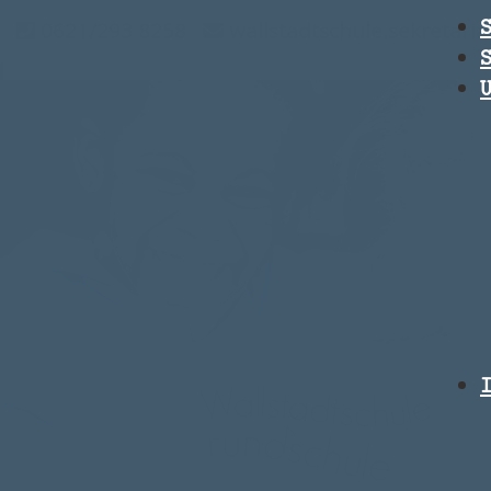
0621/293 8258
wallstadtschule.sekretar