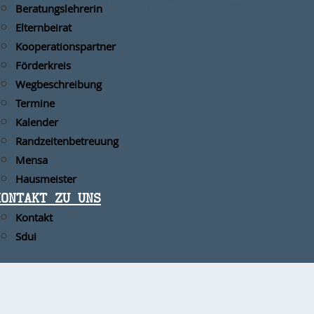
Beratungslehrerin
Elternbeirat
Kooperationspartner
Förderkreis
Wegbeschreibung
Termine
Kalender
Randzeitenbetreuung
Mensa
Hausmeister
KONTAKT ZU UNS
Kontakt
Sdui