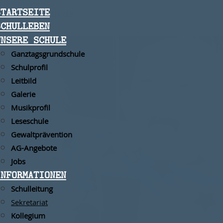
STARTSEITE
iat@mannheim.de
SCHULLEBEN
UNSERE SCHULE
Ganztagsgrundschule
Schulprofil
Leitbild
Galerie
Musikprofil
Leseschule
Gewaltprävention
AG-Angebote
Jobs
INFORMATIONEN
Schulleitung
Sekretariat
Kollegium