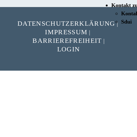
Kontakt z
Konta
Sdui
DATENSCHUTZERKLÄRUNG
|
IMPRESSUM
|
BARRIEREFREIHEIT
|
LOGIN