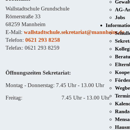
Gewal
Wallstadtschule Grundschule
AG-An
Römerstraße 33
Jobs
68259 Mannheim
Informati
E-Mail:
wallstadtschule.sekretariat@mannheim.de
Schull
Telefon:
0621 293 8258
Sekret
Telefax: 0621 293 8259
Kolle
Beratu
Eltern
Kooper
Öffnungszeiten Sekretariat:
Förder
Montag - Donnerstag: 7.45 Uhr - 13.00 Uhr
Wegbe
Termi
Freitag: 7.45 Uhr - 13.00 Uhr
Kalen
Randz
Mensa
Hausm