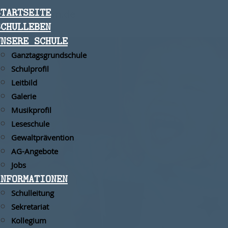
STARTSEITE
iat@mannheim.de
SCHULLEBEN
UNSERE SCHULE
Ganztagsgrundschule
Schulprofil
Leitbild
Galerie
Musikprofil
Leseschule
Gewaltprävention
AG-Angebote
Jobs
INFORMATIONEN
Schulleitung
Sekretariat
Kollegium