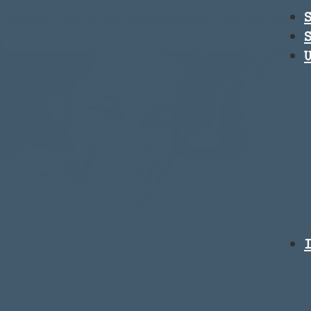
0621/293 8258
wallstadtschule.sekretar