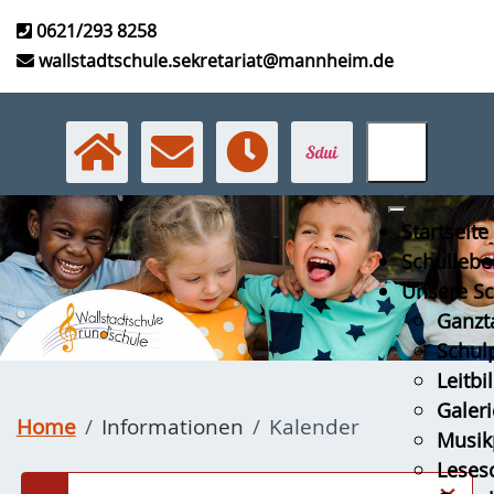
0621/293 8258
wallstadtschule.sekretariat@mannheim.de
Startseite
Schullebe
Unsere Sc
Ganzt
Schulp
Leitbi
Galeri
Home
Informationen
Kalender
Musikp
Leses
×