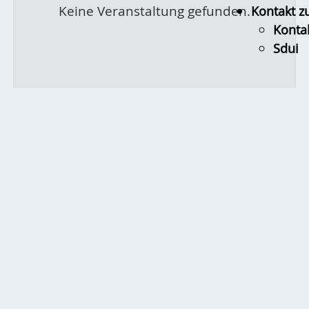
Keine Veranstaltung gefunden.
Kontakt z
Konta
Sdui