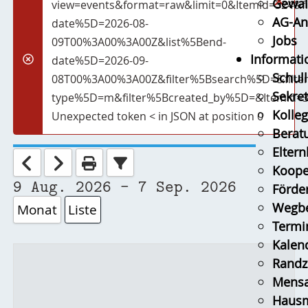
Gewal
view=events&format=raw&limit=0&Itemid=324&
AG-An
date%5D=2026-08-
Jobs
09T00%3A00%3A00Z&list%5Bend-
Informati
date%5D=2026-09-
Fehler
Schull
08T00%3A00%3A00Z&filter%5Bsearch%5D=&filter
Sekret
type%5D=m&filter%5Bcreated_by%5D=&Itemid=
Kolle
Unexpected token < in JSON at position 0
Berat
Eltern
Koope
9 Aug. 2026 - 7 Sep. 2026
Förder
Wegbe
Monat
Liste
Termi
Kalen
Randz
Mens
Hausm