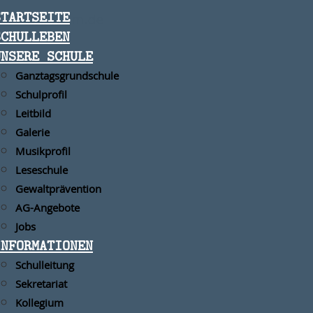
STARTSEITE
iat@mannheim.de
SCHULLEBEN
UNSERE SCHULE
Ganztagsgrundschule
Schulprofil
Leitbild
Galerie
Musikprofil
Leseschule
Gewaltprävention
AG-Angebote
Jobs
INFORMATIONEN
Schulleitung
Sekretariat
Kollegium