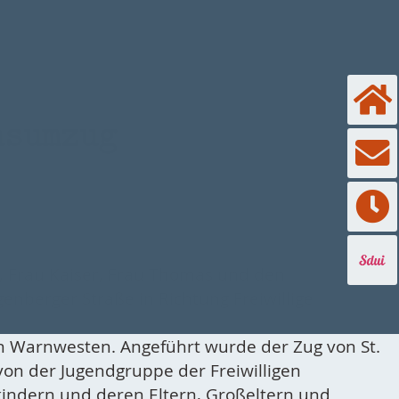
nsumzug
k, Frau Kaiser, Frau Thomas und den
enberger Straße in Richtung Freiwillige
 in Warnwesten. Angeführt wurde der Zug von St.
 von der Jugendgruppe der Freiwilligen
kindern und deren Eltern, Großeltern und