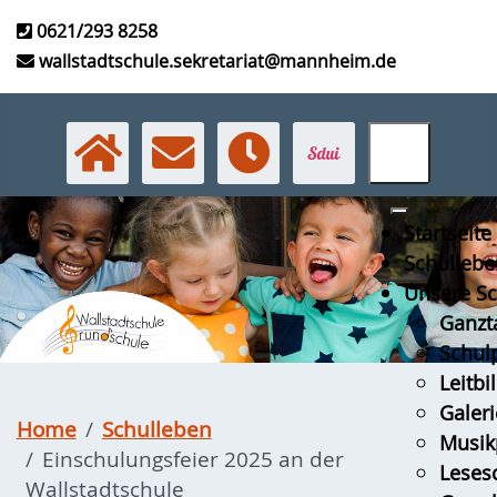
0621/293 8258
wallstadtschule.sekretariat@mannheim.de
Startseite
Schullebe
Unsere Sc
Ganzt
Schulp
Leitbi
Galeri
Home
Schulleben
Musikp
Einschulungsfeier 2025 an der
Leses
Wallstadtschule