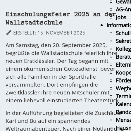
Gewal
AG-An
Einschulungsfeier 2025 an der
Jobs
Wallstadtschule
Informati
ERSTELLT: 15. NOVEMBER 2025
Schull
Sekret
Am Samstag, den 20. September 2025,
Kolle
begrüßte die Wallstadtschule feierlich ihre
Berat
neuen Erstklässler. Der Tag begann mit
Eltern
einem ökumenischen Gottesdienst, bevor
Koope
sich alle Familien in der Sporthalle
Förder
versammelten. Dort empfingen die
Wegbe
Zweitklässler ihre neuen Mitschüler mit
Termi
einem liebevoll einstudierten Theaterstück.
Kalen
Randz
In der Aufführung begleiteten die Zuschauer
Mens
Kari und Bu auf ein spannendes
Hausm
Weltraumabenteuer. Nach einer Notlandung