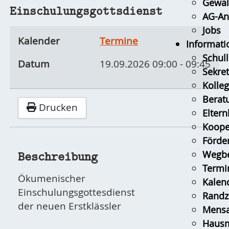
Gewal
Einschulungsgottsdienst
AG-An
Jobs
Kalender
Termine
Informati
Schull
Datum
19.09.2026
09:00
-
09:45
Sekret
Kolle
Berat
Drucken
Eltern
Koope
Förder
Beschreibung
Wegbe
Termi
Ökumenischer
Kalen
Einschulungsgottesdienst
Randz
der neuen Erstklässler
Mens
Hausm