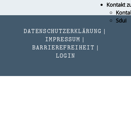
Kontakt z
Konta
Sdui
DATENSCHUTZERKLÄRUNG
|
IMPRESSUM
|
BARRIEREFREIHEIT
|
LOGIN