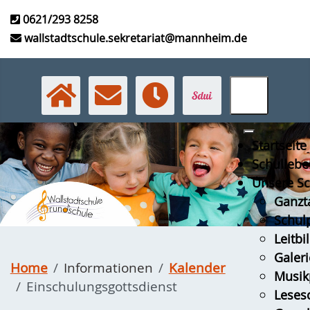
0621/293 8258
wallstadtschule.sekretariat@mannheim.de
Startseite
Schullebe
Unsere Sc
Ganzt
Schulp
Leitbi
Galeri
Home
Informationen
Kalender
Musikp
Einschulungsgottsdienst
Leses