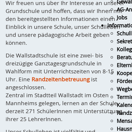
Gewal
Wir freuen uns über Ihr Interesse an unserer
AG-An
Grundschule und hoffen, dass wir Ihnen mit
Jobs
den bereitgestellten Informationen einen
Informati
Einblick in unsere Schule, unser Schulleben
Schull
und unsere pädagogische Arbeit geben
Sekret
können.
Kolle
Die Wallstadtschule ist eine zwei- bis
Berat
dreizügige Ganztagesgrundschule in
Eltern
Wahlform mit Unterrichtszeiten von 8-15
Koope
Uhr. Eine
Randzeitenbetreuung
ist
Förder
angeschlossen.
Wegbe
Zentral im Stadtteil Wallstadt im Osten
Termi
Mannheims gelegen, lernen an der Schule
Kalen
derzeit 271 SchülerInnen mit Unterstützung
Randz
ihrer 25 LehrerInnen.
Mens
Hausm
Unser Schulleben ist vielfältig und