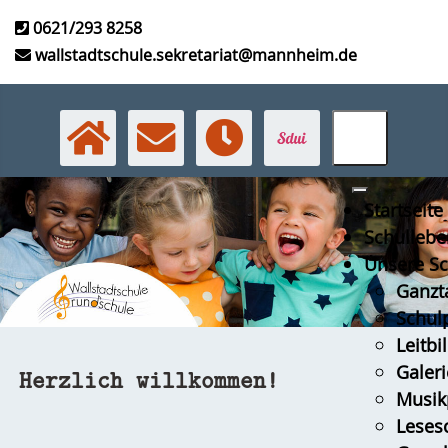
0621/293 8258
wallstadtschule.sekretariat@mannheim.de
Startseite
Schullebe
Unsere Sc
Ganzt
Schulp
Leitbi
Galeri
Herzlich willkommen!
Musikp
Leses